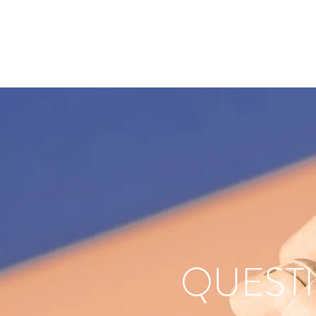
HOME
MES SOINS
ORD
QUEST