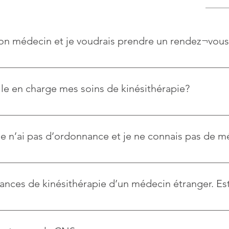
on médecin et je voudrais prendre un rendez¬vous
e, par email ou par SMS en m’indiquant vos créneaux horaires qu
e en charge mes soins de kinésithérapie?
icale valable, la CNS couvre en général 70% des frais. 30% so
autres cas (pathologies lourdes, traitement post-chirurgical ou a
 je n’ai pas d’ordonnance et je ne connais pas de 
.
laisir de vous conseiller.
nces de kinésithérapie d’un médecin étranger. Est
ondition qu’elle contienne toutes les indications obligatoires t
e doit être formulée en français, allemand ou anglais. Une ord