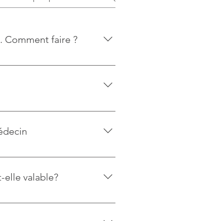
. Comment faire ?
i font votre préférence: je
nt à charge du patient. Chez les
ccident de travail validé), la
médecin
-elle valable?
elles que prévues sur
onnance prescrite dans une autre